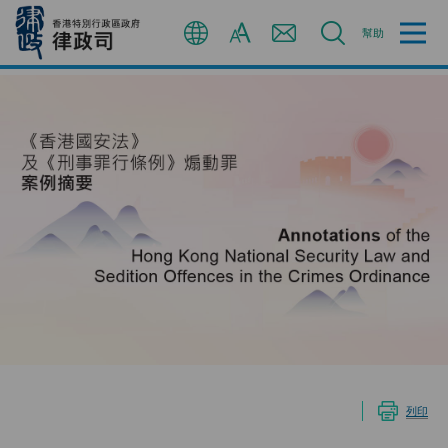
跳
至
幫助
主
內
A
繁
容
A
简
A
EN
列印